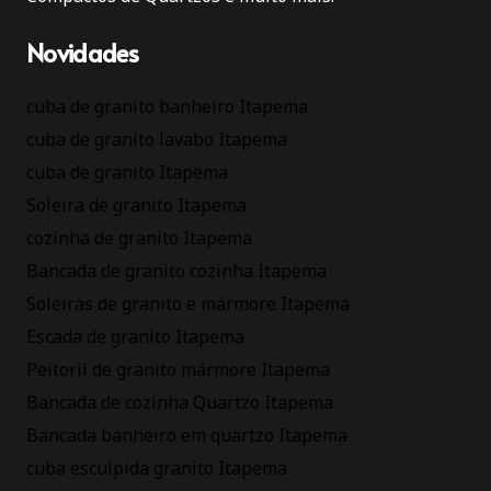
Novidades
cuba de granito banheiro Itapema
cuba de granito lavabo Itapema
cuba de granito Itapema
Soleira de granito Itapema
cozinha de granito Itapema
Bancada de granito cozinha Itapema
Soleiras de granito e mármore Itapema
Escada de granito Itapema
Peitoril de granito mármore Itapema
Bancada de cozinha Quartzo Itapema
Bancada banheiro em quartzo Itapema
cuba esculpida granito Itapema