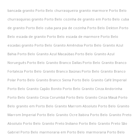
bancada granito Porto Belo
churrasqueira granito marmore Porto Belo
churrasquiras granito Porto Belo
cozinha de granito em Porto Belo
cuba
de granito Porto Belo
cuba para pia de cozinha Porto Belo
Dekton Porto
Belo
escada de granito Porto Belo
escada de marmore Porto Belo
escadas granito Porto Belo
Granito Amêndoa Porto Belo
Granito Azul
Bahia Porto Belo
Granito Azul Macaúbas Porto Belo
Granito Azul
Norueguês Porto Belo
Granito Branco Dallas Porto Belo
Granito Branco
Fortaleza Porto Belo
Granito Branco Itaúnas Porto Belo
Granito Branco
Polar Porto Belo
Granito Branco Siena Porto Belo
Granito Café Imperial
Porto Belo
Granito Capão Bonito Porto Belo
Granito Cinza Andorinha
Porto Belo
Granito Cinza Corumbá Porto Belo
Granito Cinza Mauá Porto
Belo
granito em Porto Belo
Granito Marrom Absoluto Porto Belo
Granito
Marrom Imperial Porto Belo
Granito Ocre Itabira Porto Belo
Granito Preto
Absoluto Porto Belo
Granito Preto Indiano Porto Belo
Granito Preto São
Gabriel Porto Belo
marmoraria em Porto Belo
marmoraria Porto Belo