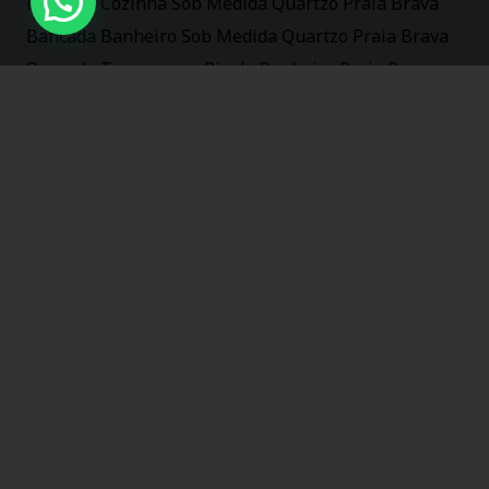
Bancada Cozinha Sob Medida Quartzo Praia Brava
Bancada Banheiro Sob Medida Quartzo Praia Brava
Bancada Tampo para Pia de Banheiro Praia Brava
cuba esculpida granito Praia Brava
cuba esculpida Praia Brava
Bancada banheiro em quartzo Praia Brava
tampos em Quartzo Praia Brava
Bancada de lavabo Quartzo Praia Brava
Bancada de cozinha Quartzo Praia Brava
Peitoril de granito mármore Praia Brava
Soleiras de granito e mármore Praia Brava
Marmoraria em Bombinhas
Marmoraria em Barra Velha
Marmoraria em Gaspar
Marmoraria em Piçarras