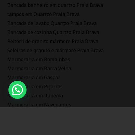
Bancada banheiro em quartzo Praia Brava
tampos em Quartzo Praia Brava
Bancada de lavabo Quartzo Praia Brava
Bancada de cozinha Quartzo Praia Brava
Peitoril de granito mármore Praia Brava
Soleiras de granito e mármore Praia Brava
Marmoraria em Bombinhas
Marmoraria em Barra Velha
Marmoraria em Gaspar
Marmoraria em Piçarras
Marmoraria em Itapema
Marmoraria em Navegantes
Marmoraria em Balneário Camboriú
Marmoraria em Itajaí sc
Marmoraria na Praia Brava