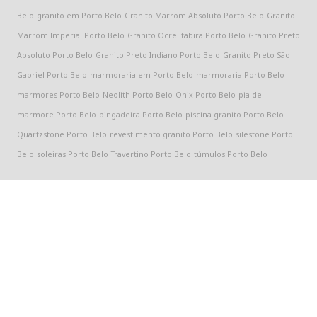
Belo
granito em Porto Belo
Granito Marrom Absoluto Porto Belo
Granito
Marrom Imperial Porto Belo
Granito Ocre Itabira Porto Belo
Granito Preto
Absoluto Porto Belo
Granito Preto Indiano Porto Belo
Granito Preto São
Gabriel Porto Belo
marmoraria em Porto Belo
marmoraria Porto Belo
marmores Porto Belo
Neolith Porto Belo
Onix Porto Belo
pia de
marmore Porto Belo
pingadeira Porto Belo
piscina granito Porto Belo
Quartzstone Porto Belo
revestimento granito Porto Belo
silestone Porto
Belo
soleiras Porto Belo
Travertino Porto Belo
túmulos Porto Belo