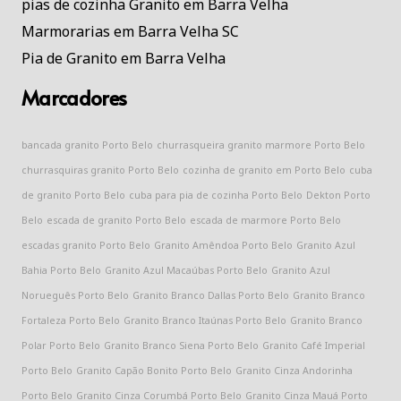
pias de cozinha Granito em Barra Velha
Marmorarias em Barra Velha SC
Pia de Granito em Barra Velha
Marcadores
bancada granito Porto Belo
churrasqueira granito marmore Porto Belo
churrasquiras granito Porto Belo
cozinha de granito em Porto Belo
cuba
de granito Porto Belo
cuba para pia de cozinha Porto Belo
Dekton Porto
Belo
escada de granito Porto Belo
escada de marmore Porto Belo
escadas granito Porto Belo
Granito Amêndoa Porto Belo
Granito Azul
Bahia Porto Belo
Granito Azul Macaúbas Porto Belo
Granito Azul
Norueguês Porto Belo
Granito Branco Dallas Porto Belo
Granito Branco
Fortaleza Porto Belo
Granito Branco Itaúnas Porto Belo
Granito Branco
Polar Porto Belo
Granito Branco Siena Porto Belo
Granito Café Imperial
Porto Belo
Granito Capão Bonito Porto Belo
Granito Cinza Andorinha
Porto Belo
Granito Cinza Corumbá Porto Belo
Granito Cinza Mauá Porto