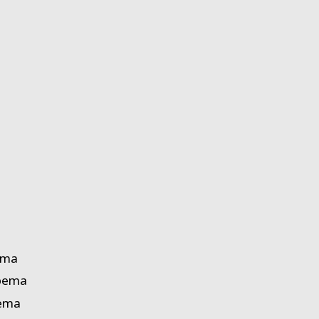
ema
apema
pema