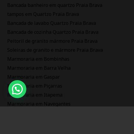
Bancada banheiro em quartzo Praia Brava
tampos em Quartzo Praia Brava
Bancada de lavabo Quartzo Praia Brava
Bancada de cozinha Quartzo Praia Brava
Peitoril de granito mármore Praia Brava
Soleiras de granito e mármore Praia Brava
Marmoraria em Bombinhas
Marmoraria em Barra Velha
Marmoraria em Gaspar
Marmoraria em Piçarras
Marmoraria em Itapema
Marmoraria em Navegantes
Marmoraria em Balneário Camboriú
Marmoraria em Itajaí sc
Marmoraria na Praia Brava