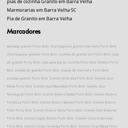
pias de cozinha Granito em Barra Velha
Marmorarias em Barra Velha SC
Pia de Granito em Barra Velha
Marcadores
bancada granito Porto Belo
churrasqueira granito marmore Porto Belo
churrasquiras granito Porto Belo
cozinha de granito em Porto Belo
cuba
de granito Porto Belo
cuba para pia de cozinha Porto Belo
Dekton Porto
Belo
escada de granito Porto Belo
escada de marmore Porto Belo
escadas granito Porto Belo
Granito Amêndoa Porto Belo
Granito Azul
Bahia Porto Belo
Granito Azul Macaúbas Porto Belo
Granito Azul
Norueguês Porto Belo
Granito Branco Dallas Porto Belo
Granito Branco
Fortaleza Porto Belo
Granito Branco Itaúnas Porto Belo
Granito Branco
Polar Porto Belo
Granito Branco Siena Porto Belo
Granito Café Imperial
Porto Belo
Granito Capão Bonito Porto Belo
Granito Cinza Andorinha
Porto Belo
Granito Cinza Corumbá Porto Belo
Granito Cinza Mauá Porto