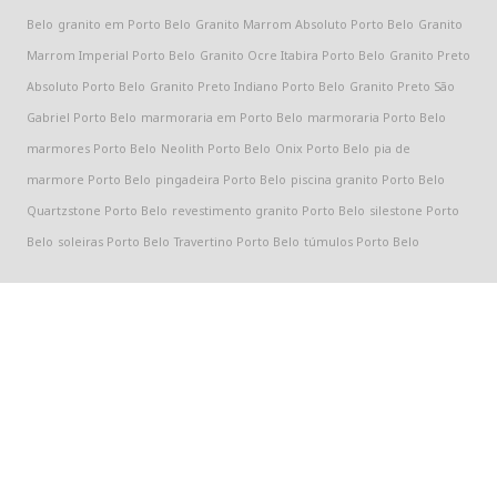
Belo
granito em Porto Belo
Granito Marrom Absoluto Porto Belo
Granito
Marrom Imperial Porto Belo
Granito Ocre Itabira Porto Belo
Granito Preto
Absoluto Porto Belo
Granito Preto Indiano Porto Belo
Granito Preto São
Gabriel Porto Belo
marmoraria em Porto Belo
marmoraria Porto Belo
marmores Porto Belo
Neolith Porto Belo
Onix Porto Belo
pia de
marmore Porto Belo
pingadeira Porto Belo
piscina granito Porto Belo
Quartzstone Porto Belo
revestimento granito Porto Belo
silestone Porto
Belo
soleiras Porto Belo
Travertino Porto Belo
túmulos Porto Belo