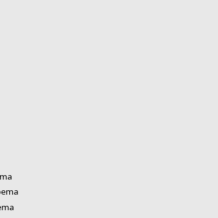
ema
apema
pema