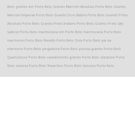
Belo
granito em Porto Belo
Granito Marrom Absoluto Porto Belo
Granito
Marrom Imperial Porto Belo
Granito Ocre Itabira Porto Belo
Granito Preto
Absoluto Porto Belo
Granito Preto Indiano Porto Belo
Granito Preto São
Gabriel Porto Belo
marmoraria em Porto Belo
marmoraria Porto Belo
marmores Porto Belo
Neolith Porto Belo
Onix Porto Belo
pia de
marmore Porto Belo
pingadeira Porto Belo
piscina granito Porto Belo
Quartzstone Porto Belo
revestimento granito Porto Belo
silestone Porto
Belo
soleiras Porto Belo
Travertino Porto Belo
túmulos Porto Belo