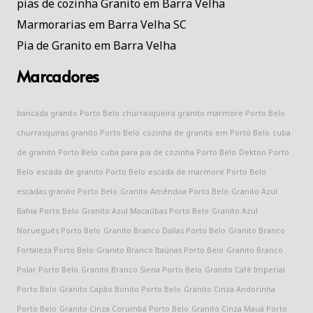
pias de cozinha Granito em Barra Velha
Marmorarias em Barra Velha SC
Pia de Granito em Barra Velha
Marcadores
bancada granito Porto Belo
churrasqueira granito marmore Porto Belo
churrasquiras granito Porto Belo
cozinha de granito em Porto Belo
cuba
de granito Porto Belo
cuba para pia de cozinha Porto Belo
Dekton Porto
Belo
escada de granito Porto Belo
escada de marmore Porto Belo
escadas granito Porto Belo
Granito Amêndoa Porto Belo
Granito Azul
Bahia Porto Belo
Granito Azul Macaúbas Porto Belo
Granito Azul
Norueguês Porto Belo
Granito Branco Dallas Porto Belo
Granito Branco
Fortaleza Porto Belo
Granito Branco Itaúnas Porto Belo
Granito Branco
Polar Porto Belo
Granito Branco Siena Porto Belo
Granito Café Imperial
Porto Belo
Granito Capão Bonito Porto Belo
Granito Cinza Andorinha
Porto Belo
Granito Cinza Corumbá Porto Belo
Granito Cinza Mauá Porto