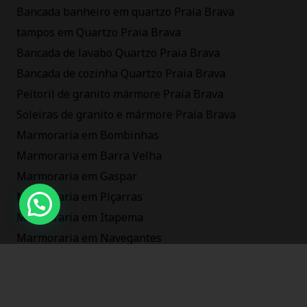
Bancada banheiro em quartzo Praia Brava
tampos em Quartzo Praia Brava
Bancada de lavabo Quartzo Praia Brava
Bancada de cozinha Quartzo Praia Brava
Peitoril de granito mármore Praia Brava
Soleiras de granito e mármore Praia Brava
Marmoraria em Bombinhas
Marmoraria em Barra Velha
Marmoraria em Gaspar
Marmoraria em Piçarras
Marmoraria em Itapema
Marmoraria em Navegantes
Marmoraria em Balneário Camboriú
Marmoraria em Itajaí sc
Marmoraria na Praia Brava